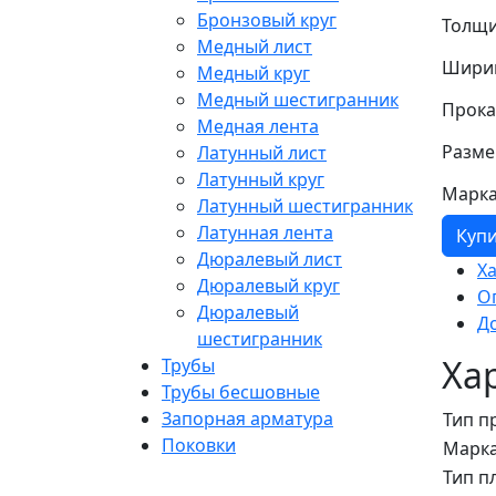
Бронзовый круг
Толщи
Медный лист
Шири
Медный круг
Медный шестигранник
Прока
Медная лента
Разме
Латунный лист
Латунный круг
Марка
Латунный шестигранник
Латунная лента
Куп
Дюралевый лист
Х
Дюралевый круг
О
Дюралевый
Д
шестигранник
Ха
Трубы
Трубы бесшовные
Запорная арматура
Тип п
Поковки
Марка
Тип п