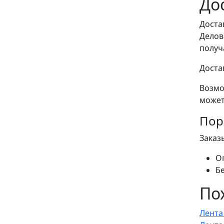
До
Доста
Делов
получ
Доста
Возмо
может
Пор
Заказ
О
Б
По
Лента