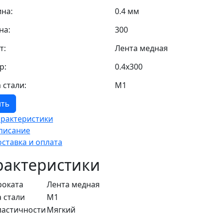
на:
0.4 мм
на:
300
т:
Лента медная
р:
0.4х300
 стали:
М1
ить
арактеристики
писание
оставка и оплата
рактеристики
роката
Лента медная
 стали
М1
ластичности
Мягкий