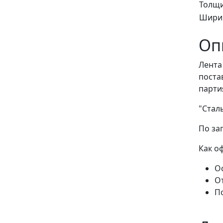
Толщи
Ширин
Оп
Лента
поста
парти
"Стал
По за
Как о
Ос
О
П