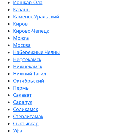
Йошкар-Ола
Казань
Каменск-Уральский
Киров
Кирово-Чепецк
Можга
Москва
Набережные Челны
Нефтекамск
Нижнекамск
Нижний Тагил
Октябрьский
Пермь
Салават
Сарапул
Соликамск
Стерлитамак
Сыктывкар
Уфа