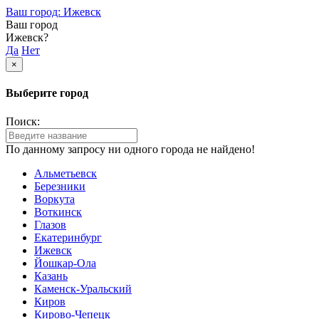
Ваш город: Ижевск
Ваш город
Ижевск?
Да
Нет
×
Выберите город
Поиск:
По данному запросу ни одного города не найдено!
Альметьевск
Березники
Воркута
Воткинск
Глазов
Екатеринбург
Ижевск
Йошкар-Ола
Казань
Каменск-Уральский
Киров
Кирово-Чепецк