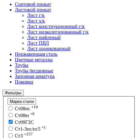
Сортовой прокат
Листовой прокат
Лист г/к
Лист х/к
Лист конструкционный г/к
Лист низколегированный г/к
Лист рифленый
Лист ПВЛ
Лист оцинкованный
Нержавеющая сталь
Цветные металлы
Трубы
Трубы бесшовные
Запорная арматура
Поковки
Фильтры
Марка стали
+19
Ст08пс
+9
Ст08ю
Ст09Г2С
+1
Ст1-3пс/пс5
+157
Ст3