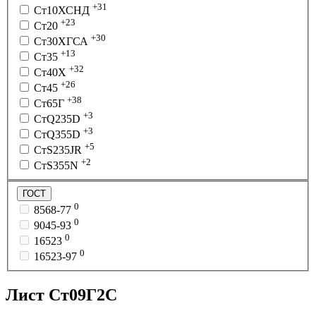
+31
Ст10ХСНД
+23
Ст20
+30
Ст30ХГСА
+13
Ст35
+32
Ст40Х
+26
Ст45
+38
Ст65Г
+3
СтQ235D
+3
СтQ355D
+5
СтS235JR
+2
СтS355N
ГОСТ
0
8568-77
0
9045-93
0
16523
0
16523-97
Лист Ст09Г2С