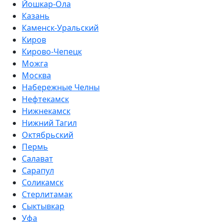
Йошкар-Ола
Казань
Каменск-Уральский
Киров
Кирово-Чепецк
Можга
Москва
Набережные Челны
Нефтекамск
Нижнекамск
Нижний Тагил
Октябрьский
Пермь
Салават
Сарапул
Соликамск
Стерлитамак
Сыктывкар
Уфа