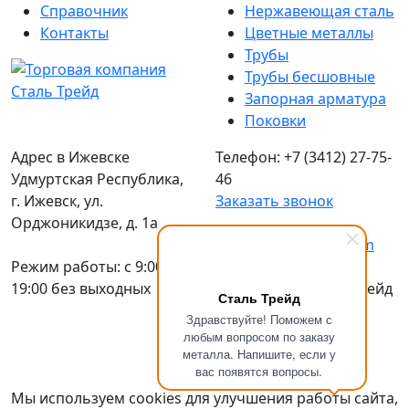
Справочник
Нержавеющая сталь
Контакты
Цветные металлы
Трубы
Трубы бесшовные
Запорная арматура
Поковки
Адрес в Ижевске
Телефон: +7 (3412) 27-75-
Удмуртская Республика,
46
г. Ижевск, ул.
Заказать звонок
Орджоникидзе, д. 1а
Email:
sales@stizh.com
Режим работы: c 9:00 до
19:00 без выходных
© 2016-2026 Сталь Трейд
Сталь Трейд
Металлопрокат
по
Здравствуйте! Поможем с
выгодным ценам
любым вопросом по заказу
металла. Напишите, если у
Политика
вас появятся вопросы.
конфиденциальности
Мы используем cookies для улучшения работы сайта,