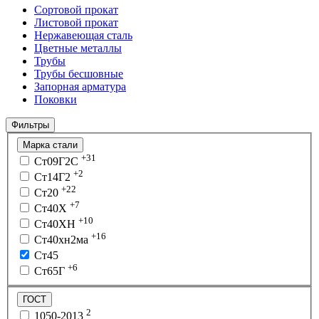
Сортовой прокат
Листовой прокат
Нержавеющая сталь
Цветные металлы
Трубы
Трубы бесшовные
Запорная арматура
Поковки
Фильтры
Марка стали
+31
Ст09Г2С
+2
Ст14Г2
+22
Ст20
+7
Ст40Х
+10
Ст40ХН
+16
Ст40хн2ма
Ст45
+6
Ст65Г
ГОСТ
2
1050-2013