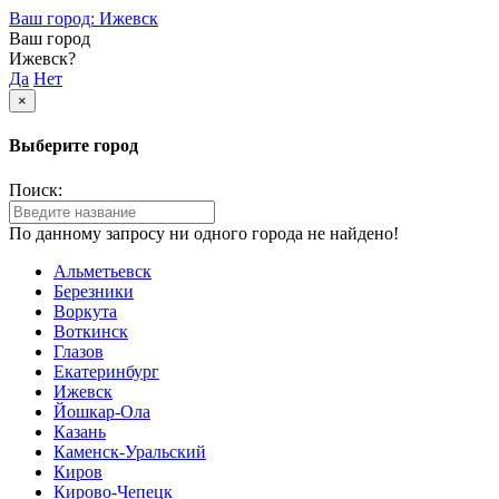
Ваш город: Ижевск
Ваш город
Ижевск?
Да
Нет
×
Выберите город
Поиск:
По данному запросу ни одного города не найдено!
Альметьевск
Березники
Воркута
Воткинск
Глазов
Екатеринбург
Ижевск
Йошкар-Ола
Казань
Каменск-Уральский
Киров
Кирово-Чепецк