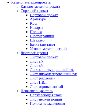
Каталог металлопроката
Каталог металлопроката
Сортовой прокат
Сортовой прокат
Арматура
Круг
Квадрат
Полоса
Шестигранник
Швеллер
Балка (двутавр)
Уголок металлический
Листовой прокат
Листовой прокат
Лист г/к
Лист х/к
Лист конструкционный г/к
Лист низколегированный г/к
Лист рифленый
Лист ПВЛ
Лист оцинкованный
Нержавеющая сталь
Нержавеющая сталь
Лист нержавеющий
Полоса нержавеющая