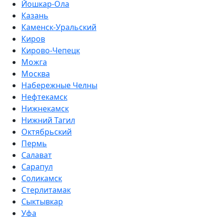
Йошкар-Ола
Казань
Каменск-Уральский
Киров
Кирово-Чепецк
Можга
Москва
Набережные Челны
Нефтекамск
Нижнекамск
Нижний Тагил
Октябрьский
Пермь
Салават
Сарапул
Соликамск
Стерлитамак
Сыктывкар
Уфа