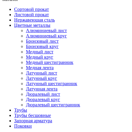
Сортовой прокат
Листовой прокат
Нержавеющая сталь
Цветные металлы
Алюминиевый лист
Алюминиевый круг
Бронзовый лист
Бронзовый круг
Медный лист
Медный круг
Медный шестигранник
Медная лента
Латунный лист
Латунный круг
Латунный шестигранник
Латунная лента
Дюралевый лист
Дюралевый круг
Дюралевый шестигранник
Трубы
Трубы бесшовные
Запорная арматура
Поковки