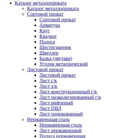
Каталог металлопроката
Каталог металлопроката
Сортовой прокат
Сортовой прокат
Арматура
Круг
Квадрат
Полоса
Шестигранник
Швеллер
Балка (двутавр)
Уголок металлический
Листовой прокат
Листовой прокат
Лист г/к
Лист х/к
Лист конструкционный г/к
Лист низколегированный г/к
Лист рифленый
Лист ПВЛ
Лист оцинкованный
Нержавеющая сталь
Нержавеющая сталь
Лист нержавеющий
Полоса нержавеющая