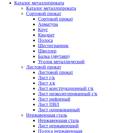
Каталог металлопроката
Каталог металлопроката
Сортовой прокат
Сортовой прокат
Арматура
Круг
Квадрат
Полоса
Шестигранник
Швеллер
Балка (двутавр)
Уголок металлический
Листовой прокат
Листовой прокат
Лист г/к
Лист х/к
Лист конструкционный г/к
Лист низколегированный г/к
Лист рифленый
Лист ПВЛ
Лист оцинкованный
Нержавеющая сталь
Нержавеющая сталь
Лист нержавеющий
Полоса нержавеющая