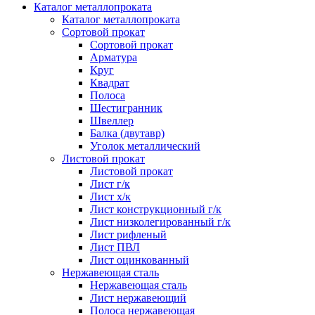
Каталог металлопроката
Каталог металлопроката
Сортовой прокат
Сортовой прокат
Арматура
Круг
Квадрат
Полоса
Шестигранник
Швеллер
Балка (двутавр)
Уголок металлический
Листовой прокат
Листовой прокат
Лист г/к
Лист х/к
Лист конструкционный г/к
Лист низколегированный г/к
Лист рифленый
Лист ПВЛ
Лист оцинкованный
Нержавеющая сталь
Нержавеющая сталь
Лист нержавеющий
Полоса нержавеющая