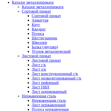
Каталог металлопроката
Каталог металлопроката
Сортовой прокат
Сортовой прокат
Арматура
Круг
Квадрат
Полоса
Шестигранник
Швеллер
Балка (двутавр)
Уголок металлический
Листовой прокат
Листовой прокат
Лист г/к
Лист х/к
Лист конструкционный г/к
Лист низколегированный г/к
Лист рифленый
Лист ПВЛ
Лист оцинкованный
Нержавеющая сталь
Нержавеющая сталь
Лист нержавеющий
Полоса нержавеющая