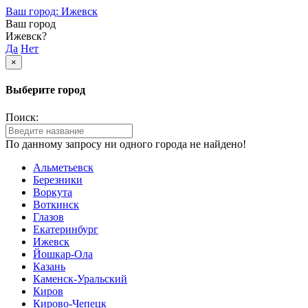
Ваш город: Ижевск
Ваш город
Ижевск?
Да
Нет
×
Выберите город
Поиск:
По данному запросу ни одного города не найдено!
Альметьевск
Березники
Воркута
Воткинск
Глазов
Екатеринбург
Ижевск
Йошкар-Ола
Казань
Каменск-Уральский
Киров
Кирово-Чепецк