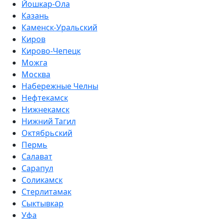
Йошкар-Ола
Казань
Каменск-Уральский
Киров
Кирово-Чепецк
Можга
Москва
Набережные Челны
Нефтекамск
Нижнекамск
Нижний Тагил
Октябрьский
Пермь
Салават
Сарапул
Соликамск
Стерлитамак
Сыктывкар
Уфа