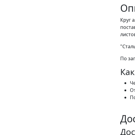
Оп
Круг 
поста
листо
"Стал
По за
Как
Че
От
По
До
Дос