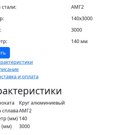
 стали:
АМГ2
р:
140х3000
:
3000
тр:
140 мм
ить
арактеристики
писание
оставка и оплата
рактеристики
роката
Круг алюминиевый
 сплава
АМГ2
тр (мм)
140
 (мм)
3000