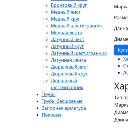
Бронзовый круг
Марка
Медный лист
Разме
Медный круг
Медный шестигранник
Длина
Медная лента
Диаме
Латунный лист
Латунный круг
Куп
Латунный шестигранник
Х
Латунная лента
О
Дюралевый лист
Д
Дюралевый круг
Дюралевый
Ха
шестигранник
Трубы
Тип п
Трубы бесшовные
Марка
Запорная арматура
Диаме
Поковки
Длина