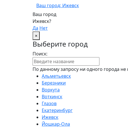
Ваш город: Ижевск
Ваш город
Ижевск?
Да
Нет
×
Выберите город
Поиск:
По данному запросу ни одного города не 
Альметьевск
Березники
Воркута
Воткинск
Глазов
Екатеринбург
Ижевск
Йошкар-Ола