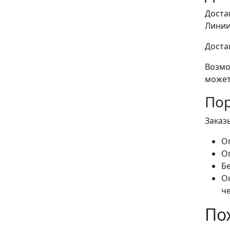
Доста
Линии
Доста
Возмо
может
Пор
Заказ
О
О
Б
Он
ч
По