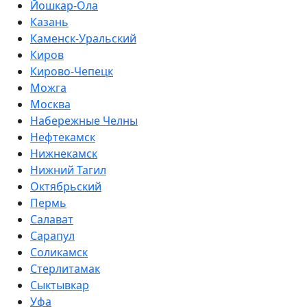
Йошкар-Ола
Казань
Каменск-Уральский
Киров
Кирово-Чепецк
Можга
Москва
Набережные Челны
Нефтекамск
Нижнекамск
Нижний Тагил
Октябрьский
Пермь
Салават
Сарапул
Соликамск
Стерлитамак
Сыктывкар
Уфа