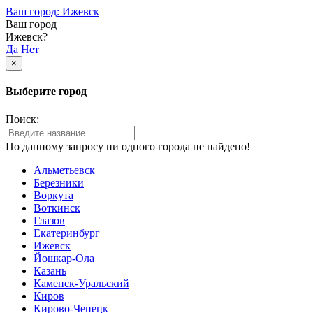
Ваш город: Ижевск
Ваш город
Ижевск?
Да
Нет
×
Выберите город
Поиск:
По данному запросу ни одного города не найдено!
Альметьевск
Березники
Воркута
Воткинск
Глазов
Екатеринбург
Ижевск
Йошкар-Ола
Казань
Каменск-Уральский
Киров
Кирово-Чепецк