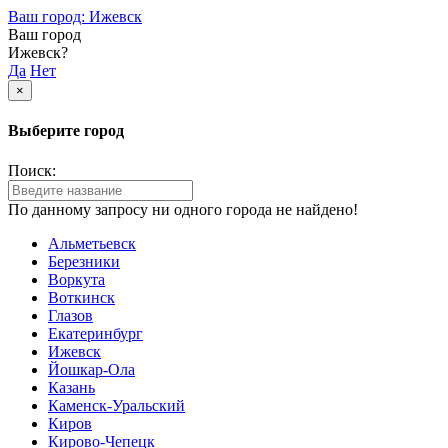
Ваш город: Ижевск
Ваш город
Ижевск?
Да
Нет
×
Выберите город
Поиск:
По данному запросу ни одного города не найдено!
Альметьевск
Березники
Воркута
Воткинск
Глазов
Екатеринбург
Ижевск
Йошкар-Ола
Казань
Каменск-Уральский
Киров
Кирово-Чепецк