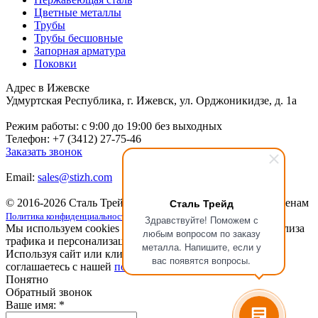
Цветные металлы
Трубы
Трубы бесшовные
Запорная арматура
Поковки
Адрес в Ижевске
Удмуртская Республика, г. Ижевск, ул. Орджоникидзе, д. 1а
Режим работы: c 9:00 до 19:00 без выходных
Телефон: +7 (3412) 27-75-46
Заказать звонок
Email:
sales@stizh.com
Сталь Трейд
© 2016-2026 Сталь Трейд
Металлопрокат
по выгодным ценам
Политика конфиденциальности
Здравствуйте! Поможем с
Мы используем cookies для улучшения работы сайта, анализа
любым вопросом по заказу
трафика и персонализации.
металла. Напишите, если у
Используя сайт или кликая на кнопку "Понятно", вы
вас появятся вопросы.
соглашаетесь с нашей
политикой конфиденциальности
.
Понятно
Обратный звонок
Ваше имя:
*