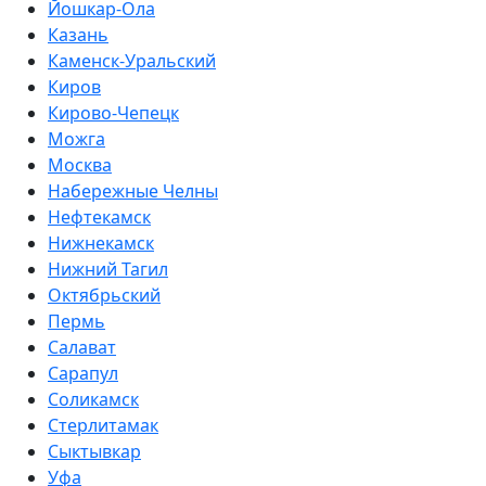
Йошкар-Ола
Казань
Каменск-Уральский
Киров
Кирово-Чепецк
Можга
Москва
Набережные Челны
Нефтекамск
Нижнекамск
Нижний Тагил
Октябрьский
Пермь
Салават
Сарапул
Соликамск
Стерлитамак
Сыктывкар
Уфа