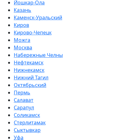
Йошкар-Ола
Казань
Каменск-Уральский
Киров
Кирово-Чепецк
Можга
Москва
Набережные Челны
Нефтекамск
Нижнекамск
Нижний Тагил
Октябрьский
Пермь
Салават
Сарапул
Соликамск
Стерлитамак
Сыктывкар
Уфа