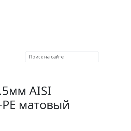
.5мм AISI
B+PE матовый