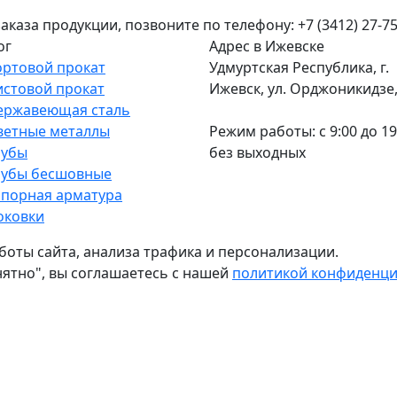
аза продукции, позвоните по телефону: +7 (3412) 27-75
ог
Адрес в Ижевске
ортовой прокат
Удмуртская Республика, г.
истовой прокат
Ижевск, ул. Орджоникидзе, 
ержавеющая сталь
ветные металлы
Режим работы: c 9:00 до 19
рубы
без выходных
рубы бесшовные
апорная арматура
оковки
боты сайта, анализа трафика и персонализации.
нятно", вы соглашаетесь с нашей
политикой конфиденц