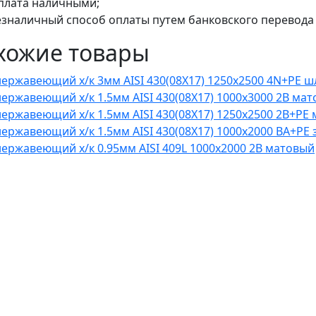
плата наличными;
езналичный способ оплаты путем банковского перевода 
хожие товары
нержавеющий х/к 3мм AISI 430(08X17) 1250х2500 4N+PE
нержавеющий х/к 1.5мм AISI 430(08X17) 1000х3000 2B ма
нержавеющий х/к 1.5мм AISI 430(08X17) 1250х2500 2B+PE
нержавеющий х/к 1.5мм AISI 430(08X17) 1000х2000 BA+PE
нержавеющий х/к 0.95мм AISI 409L 1000х2000 2B матовый