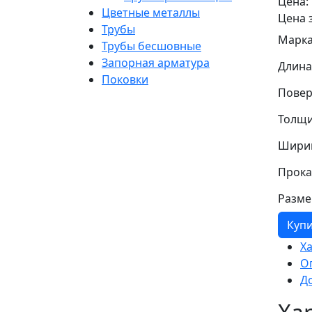
Цена:
Цветные металлы
Цена 
Трубы
Марка
Трубы бесшовные
Запорная арматура
Длина
Поковки
Повер
Толщи
Шири
Прока
Разме
Куп
Х
О
Д