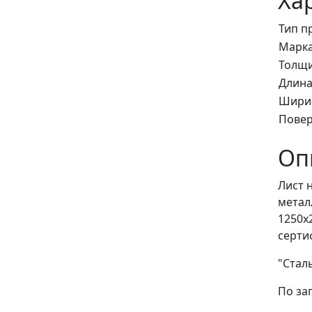
Ха
Тип п
Марка
Толщи
Длина
Ширин
Повер
Оп
Лист 
метал
1250х
серти
"Стал
По за