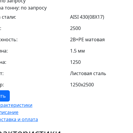
 по запросу
за тонну: по запросу
 стали:
AISI 430(08Х17)
:
2500
хность:
2В+PE матовая
на:
1.5 мм
на:
1250
т:
Листовая сталь
р:
1250х2500
ить
арактеристики
писание
оставка и оплата