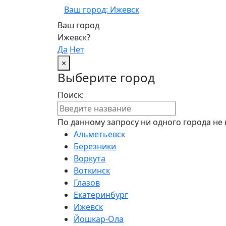
Ваш город: Ижевск
Ваш город
Ижевск?
Да
Нет
×
Выберите город
Поиск:
По данному запросу ни одного города не 
Альметьевск
Березники
Воркута
Воткинск
Глазов
Екатеринбург
Ижевск
Йошкар-Ола