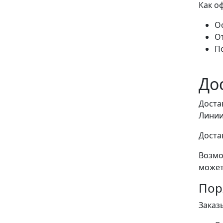
Как о
Ос
О
П
До
Доста
Линии
Доста
Возмо
может
Пор
Заказ