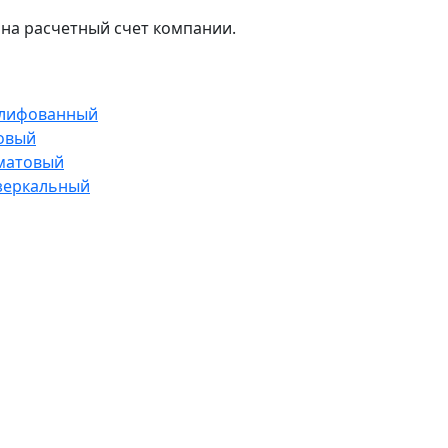
на расчетный счет компании.
 шлифованный
товый
 матовый
 зеркальный