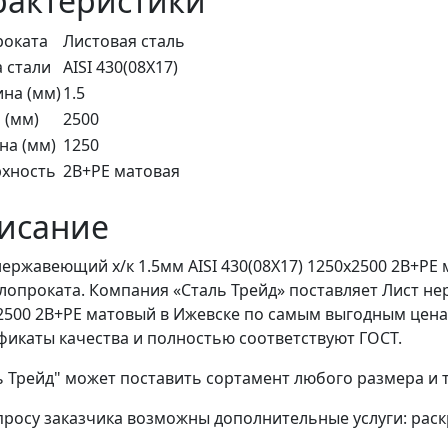
рактеристики
роката
Листовая сталь
 стали
AISI 430(08Х17)
на (мм)
1.5
 (мм)
2500
а (мм)
1250
хность
2В+PE матовая
исание
нержавеющий х/к 1.5мм AISI 430(08X17) 1250х2500 2B+PE
лопроката. Компания «Сталь Трейд» поставляет Лист нер
2500 2B+PE матовый в Ижевске по самым выгодным цена
фикаты качества и полностью соответствуют ГОСТ.
ь Трейд" может поставить сортамент любого размера и
просу заказчика возможны дополнительные услуги: раскр