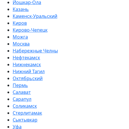
Йошкар-Ола
Казань
Каменск-Уральский
Киров
Кирово-Чепецк
Можга
Москва
Набережные Челны
Нефтекамск
Нижнекамск
Нижний Тагил
Октябрьский
Пермь
Салават
Сарапул
Соликамск
Стерлитамак
Сыктывкар
Уфа