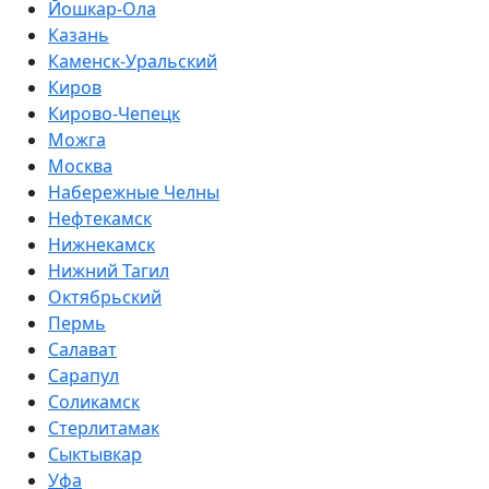
Йошкар-Ола
Казань
Каменск-Уральский
Киров
Кирово-Чепецк
Можга
Москва
Набережные Челны
Нефтекамск
Нижнекамск
Нижний Тагил
Октябрьский
Пермь
Салават
Сарапул
Соликамск
Стерлитамак
Сыктывкар
Уфа