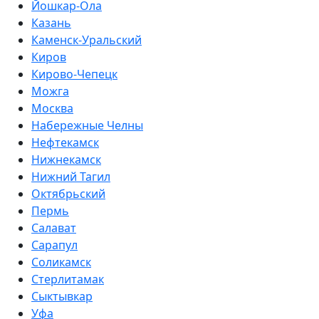
Йошкар-Ола
Казань
Каменск-Уральский
Киров
Кирово-Чепецк
Можга
Москва
Набережные Челны
Нефтекамск
Нижнекамск
Нижний Тагил
Октябрьский
Пермь
Салават
Сарапул
Соликамск
Стерлитамак
Сыктывкар
Уфа