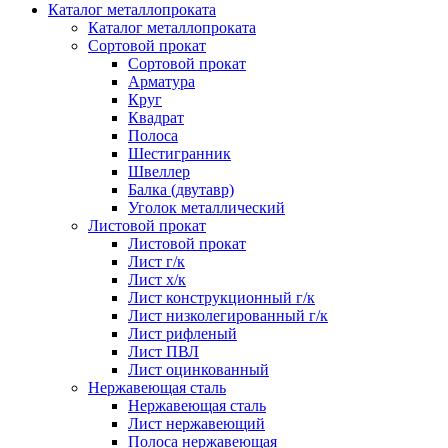
Каталог металлопроката
Каталог металлопроката
Сортовой прокат
Сортовой прокат
Арматура
Круг
Квадрат
Полоса
Шестигранник
Швеллер
Балка (двутавр)
Уголок металлический
Листовой прокат
Листовой прокат
Лист г/к
Лист х/к
Лист конструкционный г/к
Лист низколегированный г/к
Лист рифленый
Лист ПВЛ
Лист оцинкованный
Нержавеющая сталь
Нержавеющая сталь
Лист нержавеющий
Полоса нержавеющая