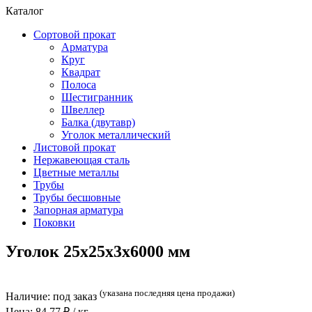
Каталог
Сортовой прокат
Арматура
Круг
Квадрат
Полоса
Шестигранник
Швеллер
Балка (двутавр)
Уголок металлический
Листовой прокат
Нержавеющая сталь
Цветные металлы
Трубы
Трубы бесшовные
Запорная арматура
Поковки
Уголок 25x25x3x6000 мм
(указана последняя цена продажи)
Наличие:
под заказ
Цена:
84,77
₽ / кг.