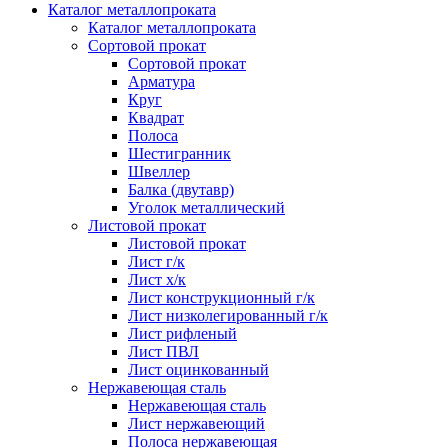
Каталог металлопроката
Каталог металлопроката
Сортовой прокат
Сортовой прокат
Арматура
Круг
Квадрат
Полоса
Шестигранник
Швеллер
Балка (двутавр)
Уголок металлический
Листовой прокат
Листовой прокат
Лист г/к
Лист х/к
Лист конструкционный г/к
Лист низколегированный г/к
Лист рифленый
Лист ПВЛ
Лист оцинкованный
Нержавеющая сталь
Нержавеющая сталь
Лист нержавеющий
Полоса нержавеющая