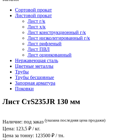
Сортовой прокат
Листовой прокат
Лист г/к
Лист х/к
Лист конструкционный г/к
Лист низколегированный г/к
Лист рифленый
Лист ПВЛ
Лист оцинкованный
Нержавеющая сталь
Цветные металлы
Трубы
Трубы бесшовные
Запорная арматура
Поковки
Лист СтS235JR 130 мм
(указана последняя цена продажи)
Наличие:
под заказ
Цена:
123,5
₽ / кг.
Цена за тонну:
123500
₽ / тн.