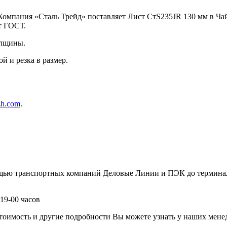
Компания «Сталь Трейд» поставляет Лист СтS235JR 130 мм в Ча
т ГОСТ.
олщины.
й и резка в размер.
zh.com
.
ощью транспортных компаний Деловые Линии и ПЭК до терминал
19-00 часов
имость и другие подробности Вы можете узнать у наших менедж