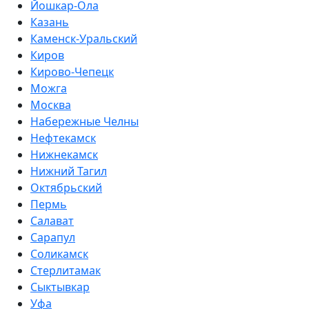
Йошкар-Ола
Казань
Каменск-Уральский
Киров
Кирово-Чепецк
Можга
Москва
Набережные Челны
Нефтекамск
Нижнекамск
Нижний Тагил
Октябрьский
Пермь
Салават
Сарапул
Соликамск
Стерлитамак
Сыктывкар
Уфа