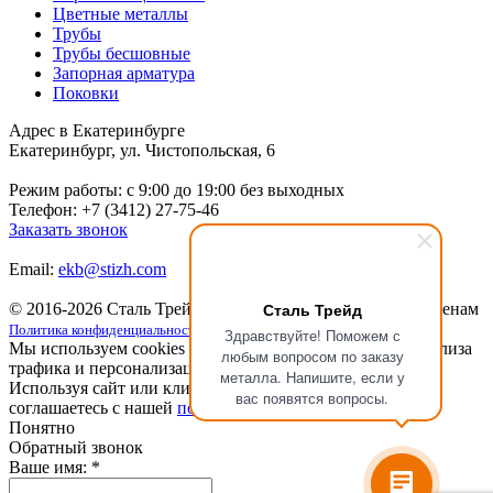
Цветные металлы
Трубы
Трубы бесшовные
Запорная арматура
Поковки
Адрес в Екатеринбурге
Екатеринбург, ул. Чистопольская, 6
Режим работы: c 9:00 до 19:00 без выходных
Телефон: +7 (3412) 27-75-46
Заказать звонок
Email:
ekb@stizh.com
Сталь Трейд
© 2016-2026 Сталь Трейд
Металлопрокат
по выгодным ценам
Политика конфиденциальности
Здравствуйте! Поможем с
Мы используем cookies для улучшения работы сайта, анализа
любым вопросом по заказу
трафика и персонализации.
металла. Напишите, если у
Используя сайт или кликая на кнопку "Понятно", вы
вас появятся вопросы.
соглашаетесь с нашей
политикой конфиденциальности
.
Понятно
Обратный звонок
Ваше имя:
*