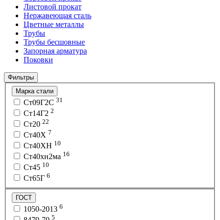
Листовой прокат
Нержавеющая сталь
Цветные металлы
Трубы
Трубы бесшовные
Запорная арматура
Поковки
Фильтры
Марка стали
31
Ст09Г2С
2
Ст14Г2
22
Ст20
7
Ст40Х
10
Ст40ХН
16
Ст40хн2ма
10
Ст45
6
Ст65Г
ГОСТ
6
1050-2013
5
8479-70