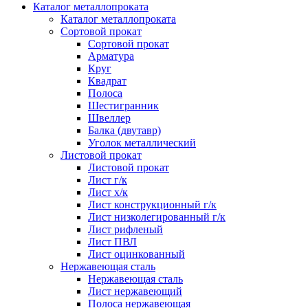
Каталог металлопроката
Каталог металлопроката
Сортовой прокат
Сортовой прокат
Арматура
Круг
Квадрат
Полоса
Шестигранник
Швеллер
Балка (двутавр)
Уголок металлический
Листовой прокат
Листовой прокат
Лист г/к
Лист х/к
Лист конструкционный г/к
Лист низколегированный г/к
Лист рифленый
Лист ПВЛ
Лист оцинкованный
Нержавеющая сталь
Нержавеющая сталь
Лист нержавеющий
Полоса нержавеющая