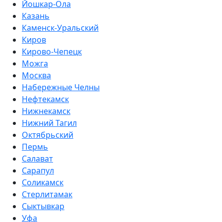
Йошкар-Ола
Казань
Каменск-Уральский
Киров
Кирово-Чепецк
Можга
Москва
Набережные Челны
Нефтекамск
Нижнекамск
Нижний Тагил
Октябрьский
Пермь
Салават
Сарапул
Соликамск
Стерлитамак
Сыктывкар
Уфа