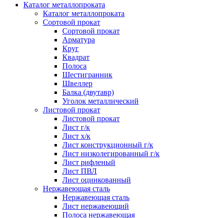
Каталог металлопроката
Каталог металлопроката
Сортовой прокат
Сортовой прокат
Арматура
Круг
Квадрат
Полоса
Шестигранник
Швеллер
Балка (двутавр)
Уголок металлический
Листовой прокат
Листовой прокат
Лист г/к
Лист х/к
Лист конструкционный г/к
Лист низколегированный г/к
Лист рифленый
Лист ПВЛ
Лист оцинкованный
Нержавеющая сталь
Нержавеющая сталь
Лист нержавеющий
Полоса нержавеющая