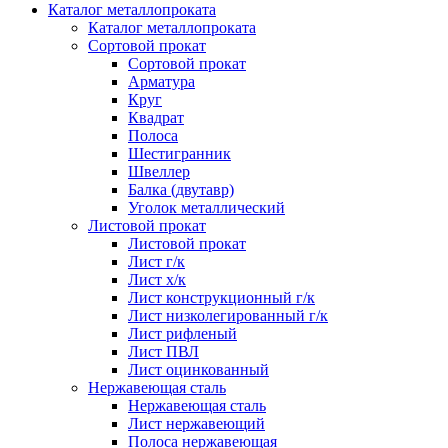
Каталог металлопроката
Каталог металлопроката
Сортовой прокат
Сортовой прокат
Арматура
Круг
Квадрат
Полоса
Шестигранник
Швеллер
Балка (двутавр)
Уголок металлический
Листовой прокат
Листовой прокат
Лист г/к
Лист х/к
Лист конструкционный г/к
Лист низколегированный г/к
Лист рифленый
Лист ПВЛ
Лист оцинкованный
Нержавеющая сталь
Нержавеющая сталь
Лист нержавеющий
Полоса нержавеющая