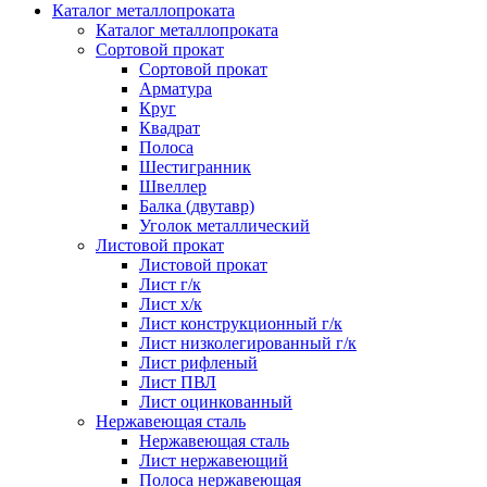
Каталог металлопроката
Каталог металлопроката
Сортовой прокат
Сортовой прокат
Арматура
Круг
Квадрат
Полоса
Шестигранник
Швеллер
Балка (двутавр)
Уголок металлический
Листовой прокат
Листовой прокат
Лист г/к
Лист х/к
Лист конструкционный г/к
Лист низколегированный г/к
Лист рифленый
Лист ПВЛ
Лист оцинкованный
Нержавеющая сталь
Нержавеющая сталь
Лист нержавеющий
Полоса нержавеющая