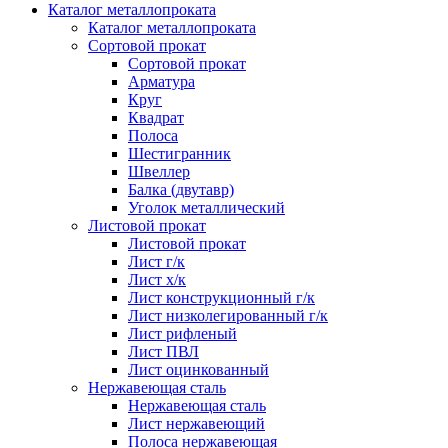
Каталог металлопроката
Каталог металлопроката
Сортовой прокат
Сортовой прокат
Арматура
Круг
Квадрат
Полоса
Шестигранник
Швеллер
Балка (двутавр)
Уголок металлический
Листовой прокат
Листовой прокат
Лист г/к
Лист х/к
Лист конструкционный г/к
Лист низколегированный г/к
Лист рифленый
Лист ПВЛ
Лист оцинкованный
Нержавеющая сталь
Нержавеющая сталь
Лист нержавеющий
Полоса нержавеющая