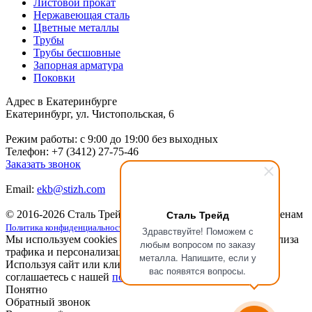
Листовой прокат
Нержавеющая сталь
Цветные металлы
Трубы
Трубы бесшовные
Запорная арматура
Поковки
Адрес в Екатеринбурге
Екатеринбург, ул. Чистопольская, 6
Режим работы: c 9:00 до 19:00 без выходных
Телефон: +7 (3412) 27-75-46
Заказать звонок
Email:
ekb@stizh.com
Сталь Трейд
© 2016-2026 Сталь Трейд
Металлопрокат
по выгодным ценам
Политика конфиденциальности
Здравствуйте! Поможем с
Мы используем cookies для улучшения работы сайта, анализа
любым вопросом по заказу
трафика и персонализации.
металла. Напишите, если у
Используя сайт или кликая на кнопку "Понятно", вы
вас появятся вопросы.
соглашаетесь с нашей
политикой конфиденциальности
.
Понятно
Обратный звонок