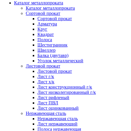
Каталог металлопроката
Каталог металлопроката
Сортовой прокат
Сортовой прокат
Арматура
Круг
Квадрат
Полоса
Шестигранник
Швеллер
Балка (двутавр)
Уголок металлический
Листовой прокат
Листовой прокат
Лист г/к
Лист х/к
Лист конструкционный г/к
Лист низколегированный г/к
Лист рифленый
Лист ПВЛ
Лист оцинкованный
Нержавеющая сталь
Нержавеющая сталь
Лист нержавеющий
Полоса нержавеющая