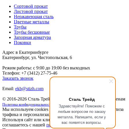
Сортовой прокат
Листовой прокат
Нержавеющая сталь
Цветные металлы
Трубы
Трубы бесшовные
Запорная арматура
Поковки
Адрес в Екатеринбурге
Екатеринбург, ул. Чистопольская, 6
Режим работы: c 9:00 до 19:00 без выходных
Телефон: +7 (3412) 27-75-46
Заказать звонок
Email:
ekb@stizh.com
Сталь Трейд
© 2016-2026 Сталь Трейд
Металлопрокат
по выгодным ценам
Политика конфиденциальности
Здравствуйте! Поможем с
Мы используем cookies для улучшения работы сайта, анализа
любым вопросом по заказу
трафика и персонализации.
металла. Напишите, если у
Используя сайт или кликая на кнопку "Понятно", вы
вас появятся вопросы.
соглашаетесь с нашей
политикой конфиденциальности
.