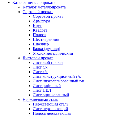
Каталог металлопроката
Каталог металлопроката
Сортовой прокат
Сортовой прокат
Арматура
Круг
Квадрат
Полоса
Шестигранник
Швеллер
Балка (двутавр)
Уголок металлический
Листовой прокат
Листовой прокат
Лист г/к
Лист х/к
Лист конструкционный г/к
Лист низколегированный г/к
Лист рифленый
Лист ПВЛ
Лист оцинкованный
Нержавеющая сталь
Нержавеющая сталь
Лист нержавеющий
Полоса нержавеющая