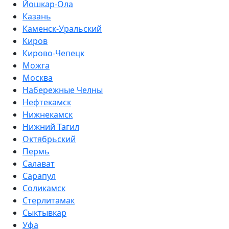
Йошкар-Ола
Казань
Каменск-Уральский
Киров
Кирово-Чепецк
Можга
Москва
Набережные Челны
Нефтекамск
Нижнекамск
Нижний Тагил
Октябрьский
Пермь
Салават
Сарапул
Соликамск
Стерлитамак
Сыктывкар
Уфа