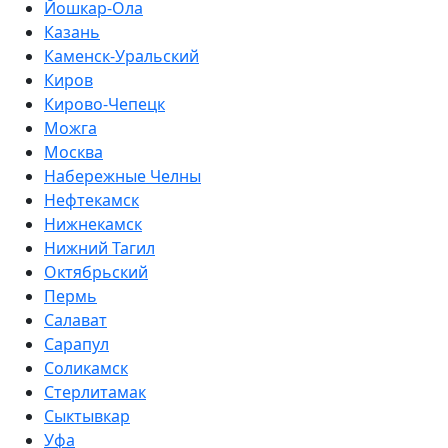
Йошкар-Ола
Казань
Каменск-Уральский
Киров
Кирово-Чепецк
Можга
Москва
Набережные Челны
Нефтекамск
Нижнекамск
Нижний Тагил
Октябрьский
Пермь
Салават
Сарапул
Соликамск
Стерлитамак
Сыктывкар
Уфа