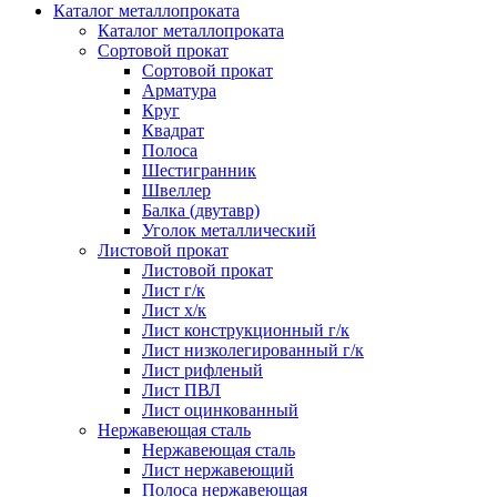
Каталог металлопроката
Каталог металлопроката
Сортовой прокат
Сортовой прокат
Арматура
Круг
Квадрат
Полоса
Шестигранник
Швеллер
Балка (двутавр)
Уголок металлический
Листовой прокат
Листовой прокат
Лист г/к
Лист х/к
Лист конструкционный г/к
Лист низколегированный г/к
Лист рифленый
Лист ПВЛ
Лист оцинкованный
Нержавеющая сталь
Нержавеющая сталь
Лист нержавеющий
Полоса нержавеющая