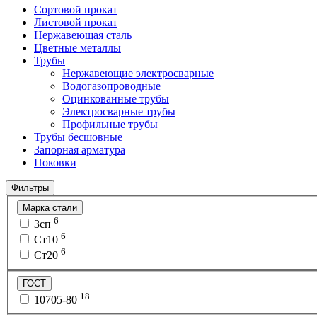
Сортовой прокат
Листовой прокат
Нержавеющая сталь
Цветные металлы
Трубы
Нержавеющие электросварные
Водогазопроводные
Оцинкованные трубы
Электросварные трубы
Профильные трубы
Трубы бесшовные
Запорная арматура
Поковки
Фильтры
Марка стали
6
3сп
6
Ст10
6
Ст20
ГОСТ
18
10705-80