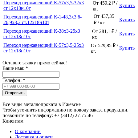
Переход нержавеющий К-57х3,5-32х3
От 459,2 ₽ /
Купить
ст.12х18н10т
кг.
От 437,35
Переход нержавеющий К-1-48,3х3,6-
Купить
26,9х3,2 ст.12х18н10т
₽ / кг.
Переход нержавеющий К-38х3-25х3
От 281,1 ₽ /
Купить
ст.12х18н10т
кг.
Переход нержавеющий К-57х3,5-25х3
От 529,85 ₽ /
Купить
ст.12х18н10т
кг.
Оставьте заявку прямо сейчас!
Ваше имя:
*
Телефон:
*
Отправить
Все виды металлопроката в Ижевске
Чтобы уточнить информацию по поводу заказа продукции,
позвоните по телефону: +7 (3412) 27-75-46
Клиентам
О компании
Доставка и оплата