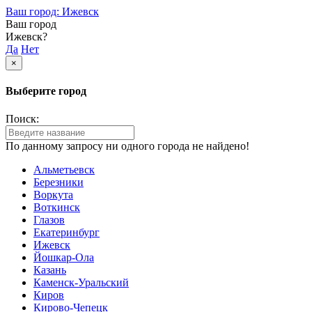
Ваш город: Ижевск
Ваш город
Ижевск?
Да
Нет
×
Выберите город
Поиск:
По данному запросу ни одного города не найдено!
Альметьевск
Березники
Воркута
Воткинск
Глазов
Екатеринбург
Ижевск
Йошкар-Ола
Казань
Каменск-Уральский
Киров
Кирово-Чепецк