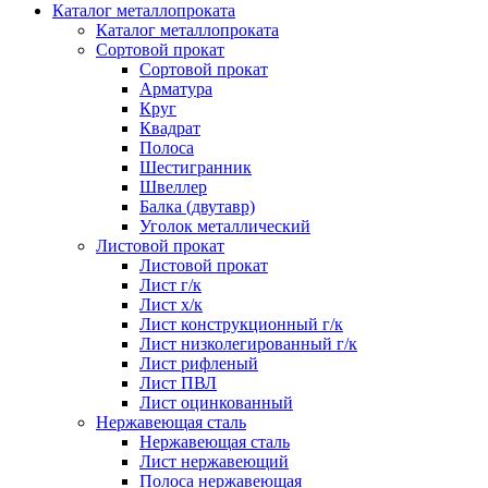
Каталог металлопроката
Каталог металлопроката
Сортовой прокат
Сортовой прокат
Арматура
Круг
Квадрат
Полоса
Шестигранник
Швеллер
Балка (двутавр)
Уголок металлический
Листовой прокат
Листовой прокат
Лист г/к
Лист х/к
Лист конструкционный г/к
Лист низколегированный г/к
Лист рифленый
Лист ПВЛ
Лист оцинкованный
Нержавеющая сталь
Нержавеющая сталь
Лист нержавеющий
Полоса нержавеющая