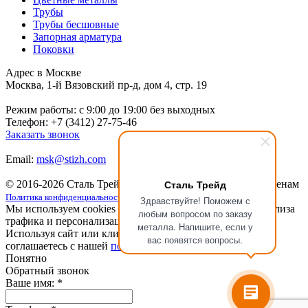
Трубы
Трубы бесшовные
Запорная арматура
Поковки
Адрес в Москве
Москва, 1-й Вязовский пр-д, дом 4, стр. 19
Режим работы: c 9:00 до 19:00 без выходных
Телефон: +7 (3412) 27-75-46
Заказать звонок
Email:
msk@stizh.com
Сталь Трейд
© 2016-2026 Сталь Трейд
Металлопрокат
по выгодным ценам
Политика конфиденциальности
Здравствуйте! Поможем с
Мы используем cookies для улучшения работы сайта, анализа
любым вопросом по заказу
трафика и персонализации.
металла. Напишите, если у
Используя сайт или кликая на кнопку "Понятно", вы
вас появятся вопросы.
соглашаетесь с нашей
политикой конфиденциальности
.
Понятно
Обратный звонок
Ваше имя:
*