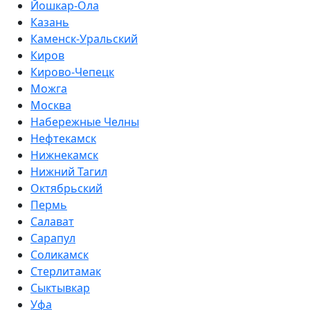
Йошкар-Ола
Казань
Каменск-Уральский
Киров
Кирово-Чепецк
Можга
Москва
Набережные Челны
Нефтекамск
Нижнекамск
Нижний Тагил
Октябрьский
Пермь
Салават
Сарапул
Соликамск
Стерлитамак
Сыктывкар
Уфа