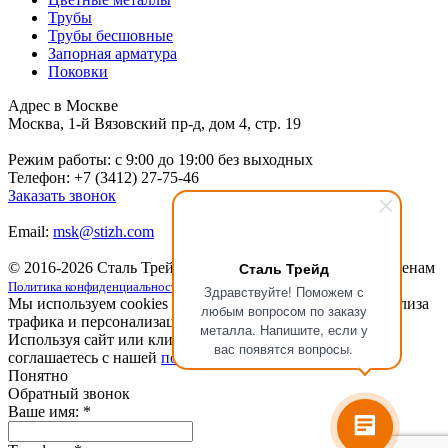
Трубы
Трубы бесшовные
Запорная арматура
Поковки
Адрес в Москве
Москва, 1-й Вязовский пр-д, дом 4, стр. 19
Режим работы: c 9:00 до 19:00 без выходных
Телефон: +7 (3412) 27-75-46
Заказать звонок
Email:
msk@stizh.com
Сталь Трейд
© 2016-2026 Сталь Трейд
Металлопрокат
по выгодным ценам
Политика конфиденциальности
Здравствуйте! Поможем с
Мы используем cookies для улучшения работы сайта, анализа
любым вопросом по заказу
трафика и персонализации.
металла. Напишите, если у
Используя сайт или кликая на кнопку "Понятно", вы
вас появятся вопросы.
соглашаетесь с нашей
политикой конфиденциальности
.
Понятно
Обратный звонок
Ваше имя:
*