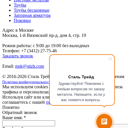
Трубы
Трубы бесшовные
Запорная арматура
Поковки
Адрес в Москве
Москва, 1-й Вязовский пр-д, дом 4, стр. 19
Режим работы: c 9:00 до 19:00 без выходных
Телефон: +7 (3412) 27-75-46
Заказать звонок
Email:
msk@stizh.com
Сталь Трейд
© 2016-2026 Сталь Трейд
Металлопрокат
по выгодным ценам
Политика конфиденциальности
Здравствуйте! Поможем с
Мы используем cookies для улучшения работы сайта, анализа
любым вопросом по заказу
трафика и персонализации.
металла. Напишите, если у
Используя сайт или кликая на кнопку "Понятно", вы
вас появятся вопросы.
соглашаетесь с нашей
политикой конфиденциальности
.
Понятно
Обратный звонок
Ваше имя:
*