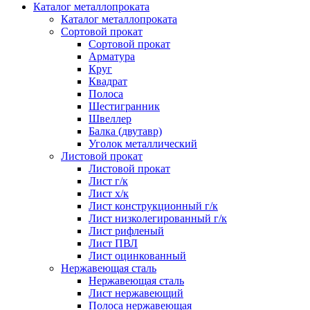
Каталог металлопроката
Каталог металлопроката
Сортовой прокат
Сортовой прокат
Арматура
Круг
Квадрат
Полоса
Шестигранник
Швеллер
Балка (двутавр)
Уголок металлический
Листовой прокат
Листовой прокат
Лист г/к
Лист х/к
Лист конструкционный г/к
Лист низколегированный г/к
Лист рифленый
Лист ПВЛ
Лист оцинкованный
Нержавеющая сталь
Нержавеющая сталь
Лист нержавеющий
Полоса нержавеющая