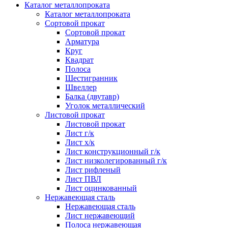
Каталог металлопроката
Каталог металлопроката
Сортовой прокат
Сортовой прокат
Арматура
Круг
Квадрат
Полоса
Шестигранник
Швеллер
Балка (двутавр)
Уголок металлический
Листовой прокат
Листовой прокат
Лист г/к
Лист х/к
Лист конструкционный г/к
Лист низколегированный г/к
Лист рифленый
Лист ПВЛ
Лист оцинкованный
Нержавеющая сталь
Нержавеющая сталь
Лист нержавеющий
Полоса нержавеющая