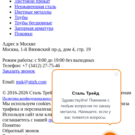
Листовой прокат
Нержавеющая сталь
Цветные металлы
Трубы
Трубы бесшовные
Запорная арматура
Поковки
Адрес в Москве
Москва, 1-й Вязовский пр-д, дом 4, стр. 19
Режим работы: c 9:00 до 19:00 без выходных
Телефон: +7 (3412) 27-75-46
Заказать звонок
Email:
msk@stizh.com
Сталь Трейд
© 2016-2026 Сталь Трейд
Металлопрокат
по выгодным ценам
Политика конфиденциальности
Здравствуйте! Поможем с
Мы используем cookies для улучшения работы сайта, анализа
любым вопросом по заказу
трафика и персонализации.
металла. Напишите, если у
Используя сайт или кликая на кнопку "Понятно", вы
вас появятся вопросы.
соглашаетесь с нашей
политикой конфиденциальности
.
Понятно
Обратный звонок