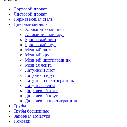
Сортовой прокат
Листовой прокат
Нержавеющая сталь
Цветные металлы
Алюминиевый лист
Алюминиевый круг
Бронзовый лист
Бронзовый круг
Медный лист
Медный круг
Медный шестигранник
Медная лента
Латунный лист
Латунный круг
Латунный шестигранник
Латунная лента
Дюралевый лист
Дюралевый круг
Дюралевый шестигранник
Трубы
Трубы бесшовные
Запорная арматура
Поковки