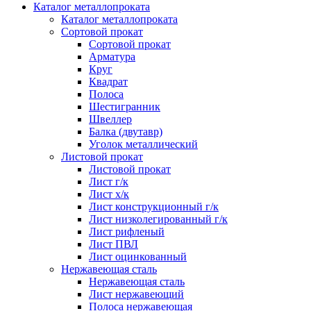
Каталог металлопроката
Каталог металлопроката
Сортовой прокат
Сортовой прокат
Арматура
Круг
Квадрат
Полоса
Шестигранник
Швеллер
Балка (двутавр)
Уголок металлический
Листовой прокат
Листовой прокат
Лист г/к
Лист х/к
Лист конструкционный г/к
Лист низколегированный г/к
Лист рифленый
Лист ПВЛ
Лист оцинкованный
Нержавеющая сталь
Нержавеющая сталь
Лист нержавеющий
Полоса нержавеющая