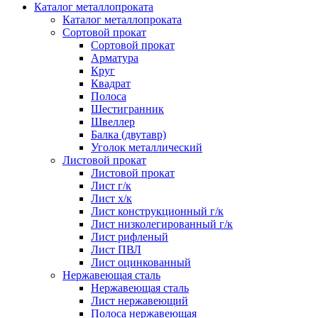
Каталог металлопроката
Каталог металлопроката
Сортовой прокат
Сортовой прокат
Арматура
Круг
Квадрат
Полоса
Шестигранник
Швеллер
Балка (двутавр)
Уголок металлический
Листовой прокат
Листовой прокат
Лист г/к
Лист х/к
Лист конструкционный г/к
Лист низколегированный г/к
Лист рифленый
Лист ПВЛ
Лист оцинкованный
Нержавеющая сталь
Нержавеющая сталь
Лист нержавеющий
Полоса нержавеющая