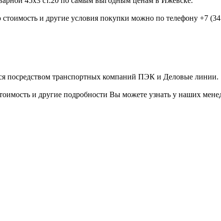
варной 45х3 ст.20 по самым выгодным ценам в Ижевске.
 стоимость и другие условия покупки можно по телефону +7 (3412
тся посредством транспортных компаний ПЭК и Деловые линии.
имость и другие подробности Вы можете узнать у наших менедж