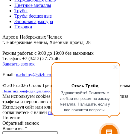
Цветные металлы
Трубы
Трубы бесшовные
Запорная арматура
Поковки
Адрес в Набережных Челнах
г. Набережные Челны, Хлебный проезд, 28
Режим работы: c 9:00 до 19:00 без выходных
Телефон: +7 (3412) 27-75-46
Заказать звонок
Email:
n-chelny@stizh.com
Сталь Трейд
© 2016-2026 Сталь Трейд
Металлопрокат
по выгодным ценам
Политика конфиденциальности
Здравствуйте! Поможем с
Мы используем cookies для улучшения работы сайта, анализа
любым вопросом по заказу
трафика и персонализации.
металла. Напишите, если у
Используя сайт или кликая на кнопку "Понятно", вы
вас появятся вопросы.
соглашаетесь с нашей
политикой конфиденциальности
.
Понятно
Обратный звонок
Ваше имя:
*