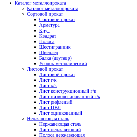
Каталог металлопроката
Каталог металлопроката
Сортовой прокат
Сортовой прокат
Арматура
Круг
Квадрат
Полоса
Шестигранник
Швеллер
Балка (двутавр)
Уголок металлический
Листовой прокат
Листовой прокат
Лист г/к
Лист х/к
Лист конструкционный г/к
Лист низколегированный г/к
Лист рифленый
Лист ПВЛ
Лист оцинкованный
Нержавеющая сталь
Нержавеющая сталь
Лист нержавеющий
Полоса нержавеющая