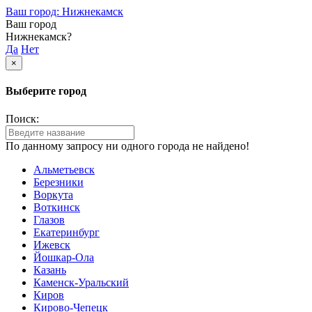
Ваш город: Нижнекамск
Ваш город
Нижнекамск?
Да
Нет
×
Выберите город
Поиск:
По данному запросу ни одного города не найдено!
Альметьевск
Березники
Воркута
Воткинск
Глазов
Екатеринбург
Ижевск
Йошкар-Ола
Казань
Каменск-Уральский
Киров
Кирово-Чепецк